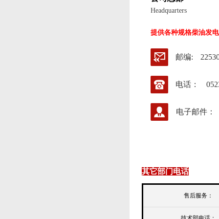
Headquarters
提供各种规格柴油发电机组
邮编:
2253
电话：
052
电子邮件：
其它部门电话
售后服务：
技术部电话：